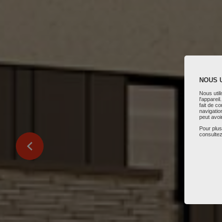
NOUS 
Nous util
l'apparei
fait de c
navigatio
peut avoi
Pour plus
consultez