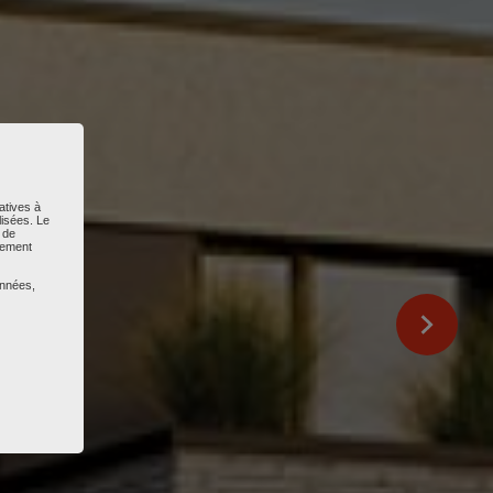
atives à
lisées. Le
 de
ntement
onnées,