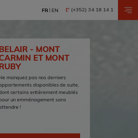
(+352) 34 18 14 1
FR
EN