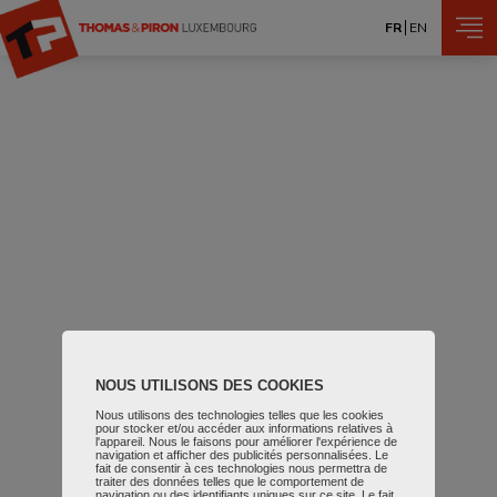
Aller au contenu principal
FR
EN
NOUS UTILISONS DES COOKIES
Nous utilisons des technologies telles que les cookies
pour stocker et/ou accéder aux informations relatives à
l'appareil. Nous le faisons pour améliorer l'expérience de
navigation et afficher des publicités personnalisées. Le
fait de consentir à ces technologies nous permettra de
traiter des données telles que le comportement de
navigation ou des identifiants uniques sur ce site. Le fait