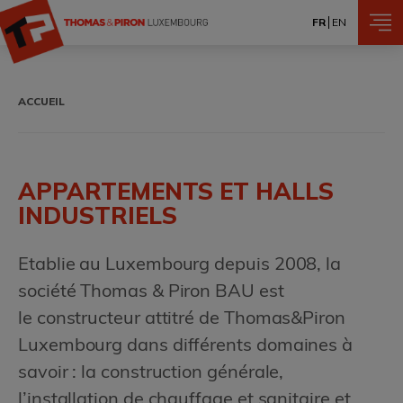
Aller au contenu principal
FR
EN
Fil d'Ariane
ACCUEIL
APPARTEMENTS ET HALLS
INDUSTRIELS
Etablie au Luxembourg depuis 2008, la
société Thomas & Piron BAU est
le constructeur attitré de Thomas&Piron
Luxembourg dans différents domaines à
savoir : la construction générale,
l’installation de chauffage et sanitaire et