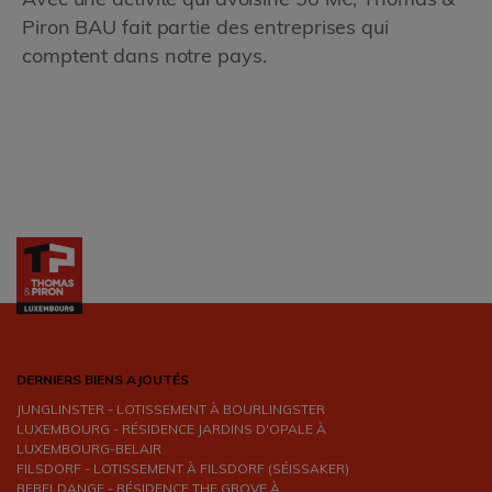
Avec une activité qui avoisine 50 M€, Thomas &
Piron BAU fait partie des entreprises qui
comptent dans notre pays.
DERNIERS BIENS AJOUTÉS
JUNGLINSTER - LOTISSEMENT À BOURLINGSTER
LUXEMBOURG - RÉSIDENCE JARDINS D'OPALE À
LUXEMBOURG-BELAIR
FILSDORF - LOTISSEMENT À FILSDORF (SÉISSAKER)
BERELDANGE - RÉSIDENCE THE GROVE À