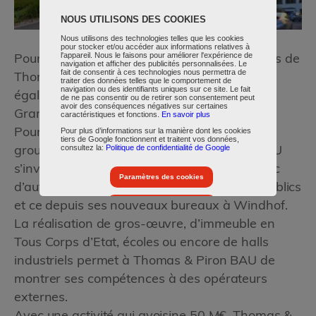
NOUS UTILISONS DES COOKIES
Nous utilisons des technologies telles que les cookies
pour stocker et/ou accéder aux informations relatives à
l'appareil. Nous le faisons pour améliorer l'expérience de
Pour compléter les compétences des hommes de
navigation et afficher des publicités personnalisées. Le
fait de consentir à ces technologies nous permettra de
Thomas & Piron BAU, notre société s’entoure
traiter des données telles que le comportement de
navigation ou des identifiants uniques sur ce site. Le fait
également des meilleurs sous-traitants du
de ne pas consentir ou de retirer son consentement peut
avoir des conséquences négatives sur certaines
Grand-Duché.
caractéristiques et fonctions.
En savoir plus
Pour plus d’informations sur la manière dont les cookies
Pour développer ses activités en dehors du
tiers de Google fonctionnent et traitent vos données,
consultez la:
Politique de confidentialité de Google
groupe Thomas & Piron, Thomas & Piron BAU
s’investit aussi dans des marchés privés avec
Paramètres des cookies
d’autres promoteurs et dans des marchés publics
et ce depuis ses nouveaux bureaux à Windhof.
Accepter tous les cookies
La réalisation de gros-œuvre, d’immeuble en
Tous Corps d’Etat, écoles ou encore de halls
industriels permet à Thomas & Piron BAU de
montrer ses compétences à des opérateurs
externes.