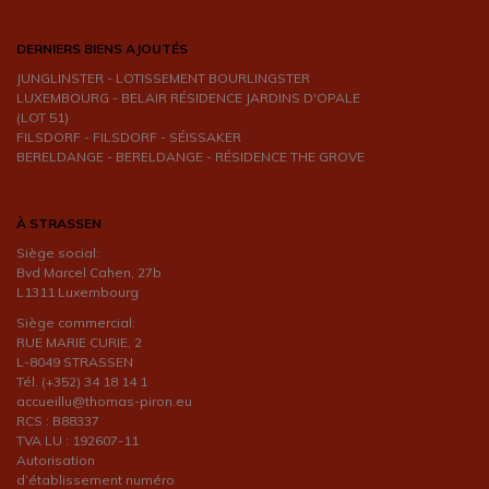
DERNIERS BIENS AJOUTÉS
JUNGLINSTER - LOTISSEMENT BOURLINGSTER
LUXEMBOURG - BELAIR RÉSIDENCE JARDINS D'OPALE
(LOT 51)
FILSDORF - FILSDORF - SÉISSAKER
BERELDANGE - BERELDANGE - RÉSIDENCE THE GROVE
À STRASSEN
Siège social:
Bvd Marcel Cahen, 27b
L1311 Luxembourg
Siège commercial:
RUE MARIE CURIE, 2
L-8049 STRASSEN
Tél. (+352) 34 18 14 1
accueillu@thomas-piron.eu
RCS : B88337
TVA LU : 192607-11
Autorisation
d’établissement numéro