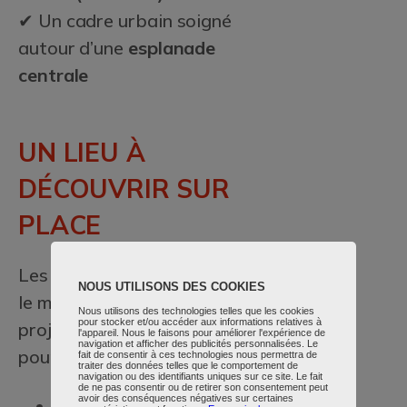
✔ Un cadre urbain soigné
autour d’une
esplanade
centrale
UN LIEU À
DÉCOUVRIR SUR
PLACE
Les portes ouvertes sont
NOUS UTILISONS DES COOKIES
le meilleur moyen de se
Nous utilisons des technologies telles que les cookies
pour stocker et/ou accéder aux informations relatives à
projeter Sur place, vous
l'appareil. Nous le faisons pour améliorer l'expérience de
navigation et afficher des publicités personnalisées. Le
pourrez :
fait de consentir à ces technologies nous permettra de
traiter des données telles que le comportement de
navigation ou des identifiants uniques sur ce site. Le fait
de ne pas consentir ou de retirer son consentement peut
avoir des conséquences négatives sur certaines
Visiter les