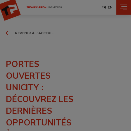
Aller au contenu principal
FR
EN
REVENIR À L'ACCEUIL
Fil d'Ariane
PORTES
OUVERTES
UNICITY :
DÉCOUVREZ LES
DERNIÈRES
OPPORTUNITÉS