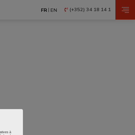
(+352) 34 18 14 1
FR
EN
atives à