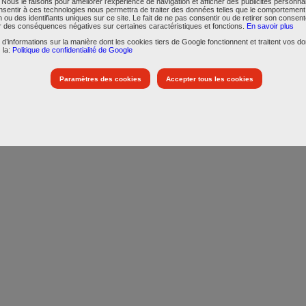
l. Nous le faisons pour améliorer l'expérience de navigation et afficher des publicités personna
onsentir à ces technologies nous permettra de traiter des données telles que le comportement
n ou des identifiants uniques sur ce site. Le fait de ne pas consentir ou de retirer son conse
r des conséquences négatives sur certaines caractéristiques et fonctions.
En savoir plus
 d’informations sur la manière dont les cookies tiers de Google fonctionnent et traitent vos d
 la:
Politique de confidentialité de Google
Paramètres des cookies
Accepter tous les cookies