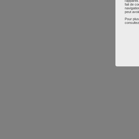
l'apparei
fait de c
navigatio
peut avoi
Pour plus
consultez