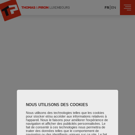
Aller au contenu principal
FR
EN
NOUS UTILISONS DES COOKIES
Nous utilisons des technologies telles que les cookies
pour stocker et/ou accéder aux informations relatives à
l'appareil. Nous le faisons pour améliorer l'expérience de
navigation et afficher des publicités personnalisées. Le
fait de consentir à ces technologies nous permettra de
traiter des données telles que le comportement de
navigation ou des identifiants uniques sur ce site. Le fait