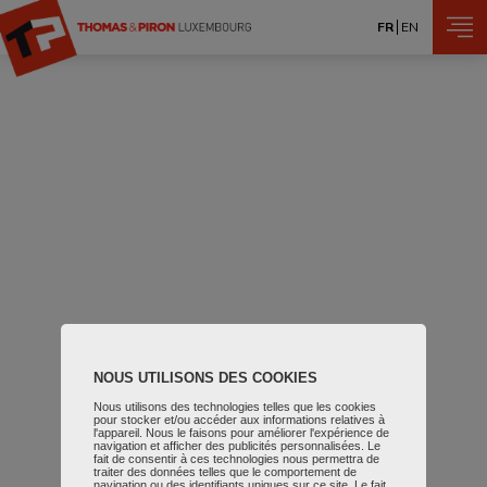
Aller au contenu principal
FR
EN
NOUS UTILISONS DES COOKIES
Nous utilisons des technologies telles que les cookies
pour stocker et/ou accéder aux informations relatives à
l'appareil. Nous le faisons pour améliorer l'expérience de
navigation et afficher des publicités personnalisées. Le
fait de consentir à ces technologies nous permettra de
traiter des données telles que le comportement de
navigation ou des identifiants uniques sur ce site. Le fait