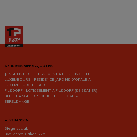
DERNIERS BIENS AJOUTÉS
JUNGLINSTER - LOTISSEMENT À BOURLINGSTER
LUXEMBOURG - RÉSIDENCE JARDINS D'OPALE À
LUXEMBOURG-BELAIR
FILSDORF - LOTISSEMENT À FILSDORF (SÉISSAKER)
BERELDANGE - RÉSIDENCE THE GROVE À
BERELDANGE
À STRASSEN
Siège social:
Bvd Marcel Cahen, 27b