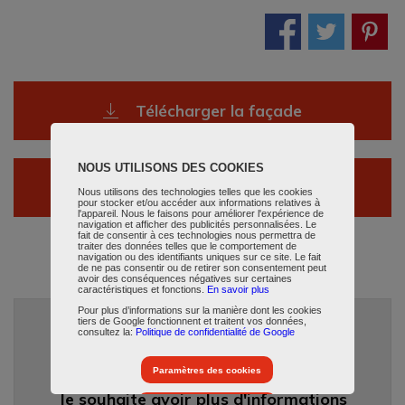
Télécharger la façade
NOUS UTILISONS DES COOKIES
Télécharger les plans
Nous utilisons des technologies telles que les cookies
pour stocker et/ou accéder aux informations relatives à
l'appareil. Nous le faisons pour améliorer l'expérience de
navigation et afficher des publicités personnalisées. Le
fait de consentir à ces technologies nous permettra de
traiter des données telles que le comportement de
navigation ou des identifiants uniques sur ce site. Le fait
de ne pas consentir ou de retirer son consentement peut
avoir des conséquences négatives sur certaines
caractéristiques et fonctions.
En savoir plus
Pour plus d’informations sur la manière dont les cookies
tiers de Google fonctionnent et traitent vos données,
consultez la:
Politique de confidentialité de Google
Cela m'inspire
Paramètres des cookies
Je souhaite avoir plus d'informations