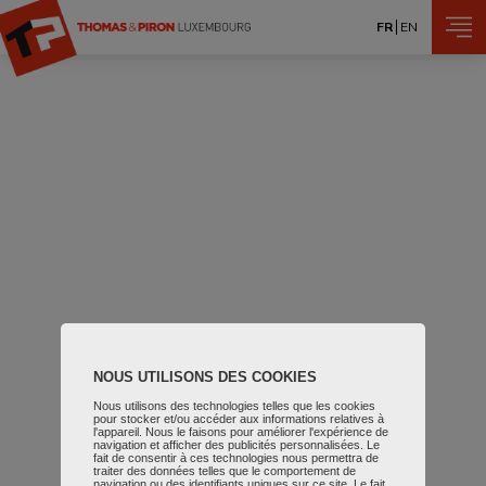
Aller au contenu principal
FR
EN
NOUS UTILISONS DES COOKIES
Nous utilisons des technologies telles que les cookies
pour stocker et/ou accéder aux informations relatives à
l'appareil. Nous le faisons pour améliorer l'expérience de
navigation et afficher des publicités personnalisées. Le
fait de consentir à ces technologies nous permettra de
traiter des données telles que le comportement de
navigation ou des identifiants uniques sur ce site. Le fait