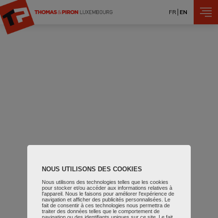
Skip to main content
FR
EN
NOUS UTILISONS DES COOKIES
Nous utilisons des technologies telles que les cookies
pour stocker et/ou accéder aux informations relatives à
l'appareil. Nous le faisons pour améliorer l'expérience de
navigation et afficher des publicités personnalisées. Le
fait de consentir à ces technologies nous permettra de
traiter des données telles que le comportement de
navigation ou des identifiants uniques sur ce site. Le fait