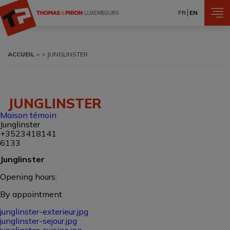
Skip to main content
FR
EN
Breadcrumb
ACCUEIL
JUNGLINSTER
JUNGLINSTER
Maison témoin
Junglinster
+3523418141
6133
Junglinster
Opening hours:
By appointment
junglinster-exterieur.jpg
junglinster-sejour.jpg