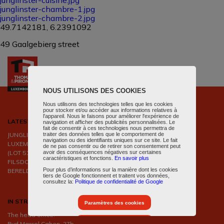
junglinster-cuisine.jpg
junglinster-chambre-1.jpg
junglinster-chambre-2.jpg
49.7142181, 6.2391092
49 Gaalgebierg street
NOUS UTILISONS DES COOKIES
Nous utilisons des technologies telles que les cookies
pour stocker et/ou accéder aux informations relatives à
l'appareil. Nous le faisons pour améliorer l'expérience de
LATEST PROPERTIES ADDED
navigation et afficher des publicités personnalisées. Le
fait de consentir à ces technologies nous permettra de
JUNGLINSTER - LOTISSEMENT BOURLINGSTER
traiter des données telles que le comportement de
navigation ou des identifiants uniques sur ce site. Le fait
LUXEMBOURG - BELAIR RÉSIDENCE JARDINS D'OPALE
de ne pas consentir ou de retirer son consentement peut
(LOT 51)
avoir des conséquences négatives sur certaines
caractéristiques et fonctions.
En savoir plus
FILSDORF - FILSDORF - SÉISSAKER
Pour plus d’informations sur la manière dont les cookies
BERELDANGE - BERELDANGE - RÉSIDENCE THE GROVE
tiers de Google fonctionnent et traitent vos données,
consultez la:
Politique de confidentialité de Google
IN STRASSEN
Paramètres des cookies
The head office:
Accepter tous les cookies
Bvd Marcel Cahen, 27b