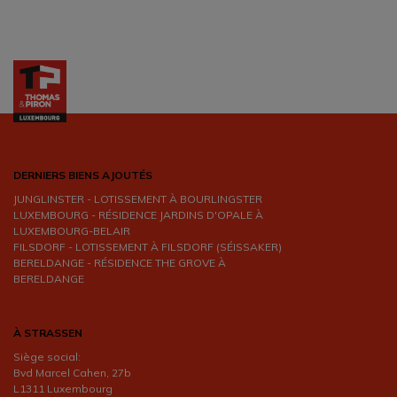
DERNIERS BIENS AJOUTÉS
JUNGLINSTER - LOTISSEMENT À BOURLINGSTER
LUXEMBOURG - RÉSIDENCE JARDINS D'OPALE À
LUXEMBOURG-BELAIR
FILSDORF - LOTISSEMENT À FILSDORF (SÉISSAKER)
BERELDANGE - RÉSIDENCE THE GROVE À
BERELDANGE
À STRASSEN
Siège social:
Bvd Marcel Cahen, 27b
L1311 Luxembourg