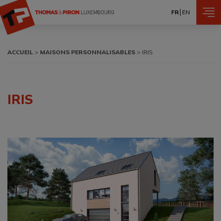
Aller au contenu principal
FR
EN
Fil d'Ariane
ACCUEIL
MAISONS PERSONNALISABLES
IRIS
IRIS