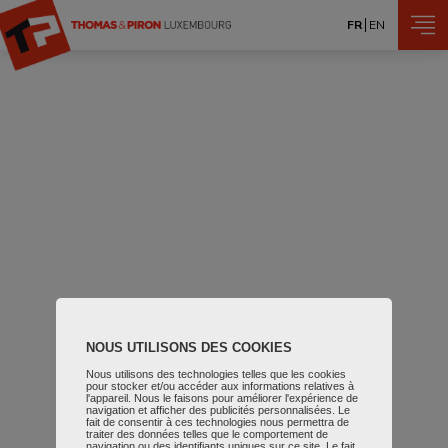
Aller au contenu principal
FR
EN
NOUS UTILISONS DES COOKIES
Nous utilisons des technologies telles que les cookies
pour stocker et/ou accéder aux informations relatives à
l'appareil. Nous le faisons pour améliorer l'expérience de
navigation et afficher des publicités personnalisées. Le
fait de consentir à ces technologies nous permettra de
traiter des données telles que le comportement de
navigation ou des identifiants uniques sur ce site. Le fait